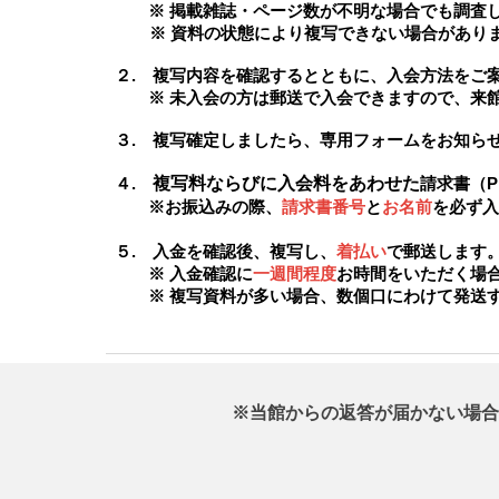
※ 掲載雑誌・ページ数が不明な場合でも調査
※ 資料の状態により複写できない場合がありま
２. 複写内容を確認するとともに、入会方法をご
※ 未入会の方は郵送で入会できますので、来館
３. 複写確定しましたら、専用フォームをお知ら
複写料ならびに入会料をあわせた
４.
請求書（
※お振込みの際、
請求書番号
と
お名前
を必ず入
５. 入金を確認後、複写し、
着払い
で郵送します
※ 入金確認に
一週間程度
お時間をいただく場
※ 複写資料が多い場合、数個口にわけて発送す
※当館からの返答が届かない場合