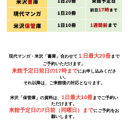
１
日最大20冊
現代マンガ
・
米沢「
書庫
」
合わせて
まで
ご予約いただけます。
来館予定日前日の17時まで
にお申し込みくださ
い。
それ以降は、ご来館後の対応となります。
1日最大10冊
米沢「保管庫」の資料
は、
ま
でご予約い
ただけます。
来館予定日の7日前（同曜日）まで
にご予約をお
願いします。