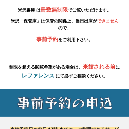
冊数無制限
米沢書庫
は
でご覧いただけます。
米沢「保管庫」
は保管の関係上、当日出庫が
できません
ので、
事前予約
をご利用下さい。
来館される前
制限を
超える
閲覧
希望
がある場合は、
に
レファレンス
にて必ず
ご相談
ください。