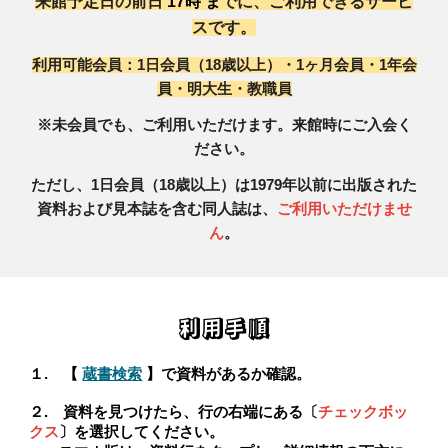
来館予定日の前日
17時
ま
でに、ご利用できるサービ
スです。
利用可能会員：1日会員（18歳
以上
）
・1ヶ月会員・1年会
員・
明大生・教職員
※未会員でも、ご利用いただけます。来館時にご入会く
ださい。
ただし、1日会員（18歳以上）は1979年以前に出版された
資料および見本誌を含む同人誌
は、
ご利用いただけませ
ん
。
利用手順
１. 【
蔵書検索
】で資料があるか確認。
２. 資料を見つけたら、行の右端にある〔
チェックボッ
クス
〕を選択してください。