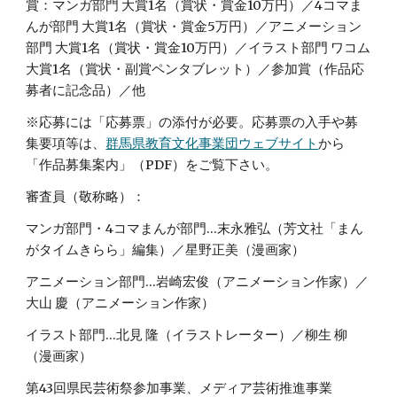
賞：マンガ部門 大賞1名（賞状・賞金10万円）／4コマま
んが部門 大賞1名（賞状・賞金5万円）／アニメーション
部門 大賞1名（賞状・賞金10万円）／イラスト部門 ワコム
大賞1名（賞状・副賞ペンタブレット）／参加賞（作品応
募者に記念品）／他
※応募には「応募票」の添付が必要。応募票の入手や募
集要項等は、
群馬県教育文化事業団ウェブサイト
から
「作品募集案内」（PDF）をご覧下さい。
審査員（敬称略）：
マンガ部門・4コマまんが部門…末永雅弘（芳文社「まん
がタイムきらら」編集）／星野正美（漫画家）
アニメーション部門…岩崎宏俊（アニメーション作家）／
大山 慶（アニメーション作家）
イラスト部門…北見 隆（イラストレーター）／柳生 柳
（漫画家）
第43回県民芸術祭参加事業、メディア芸術推進事業