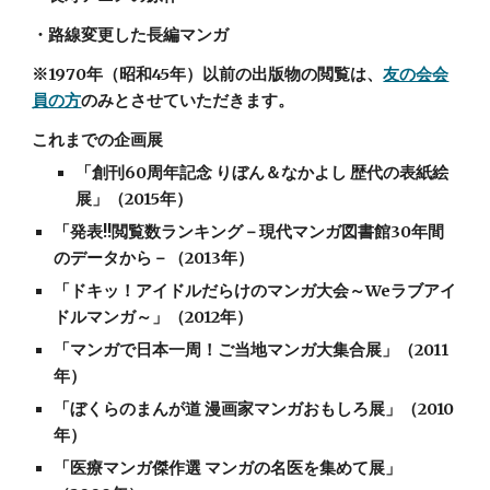
・路線変更した長編マンガ
※1970年（昭和45年）以前の出版物の閲覧は、
友の会会
員の方
のみとさせていただきます。
これまでの企画展
「創刊60周年記念 りぼん＆なかよし 歴代の表紙絵
展」（2015年）
「発表!!閲覧数ランキング－現代マンガ図書館30年間
のデータから－（2013年）
「ドキッ！アイドルだらけのマンガ大会～Weラブアイ
ドルマンガ～」（2012年）
「マンガで日本一周！ご当地マンガ大集合展」（2011
年）
「ぼくらのまんが道 漫画家マンガおもしろ展」（2010
年）
「医療マンガ傑作選 マンガの名医を集めて展」