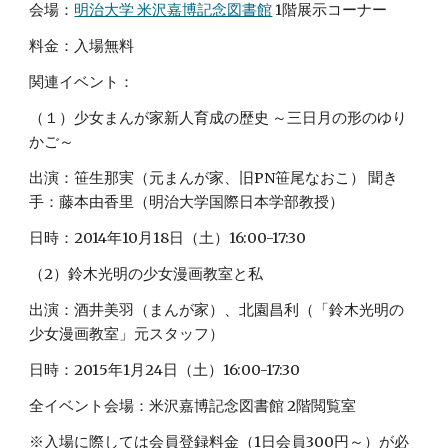
会場：
明治大学 米沢嘉博記念図書館
 1階展示コーナー
料金：入場無料
関連イベント：
（１）少女まんが家新人育成の歴史 ～三日月の形のゆり
かご～
出演：笹生那実（元まんが家、旧PN笹尾なおこ） 聞き
手：藤本由香里（明治大学国際日本学部教授）
日時：2014年10月18日（土）16:00-17:30
（2）鈴木光明の少女漫画教室と私
出演：酒井美羽（まんが家）、北園昌利（「鈴木光明の
少女漫画教室」元スタッフ）
日時：2015年1月24日（土）16:00-17:30
全イベント会場：米沢嘉博記念図書館 2階閲覧室
※入場に際しては会員登録料金（1日会員300円～）が必