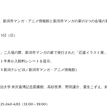
）
、新潟市マンガ・アニメ情報館と新潟市マンガの家の2つの会場の
月5日（日）
」ご入場の際、新潟市マンガの家で発行された「応援イラスト展
ト半券か入館料レシートを提示。
Ｘ新潟テレビ21／新潟市マンガ・アニメ情報館）
治大学 米沢嘉博記念図書館、高杉世界、野田謙介、粟生こずえ、
0-4311（11:00～19:00）