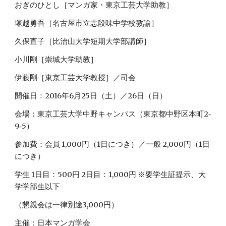
おぎのひとし［マンガ家・東京工芸大学助教］
塚越勇吾［名古屋市立志段味中学校教諭］
久保直子［比治山大学短期大学部講師］
小川剛［崇城大学助教］
伊藤剛［東京工芸大学教授］／司会
開催日：2016年6月25日（土）／26日（日）
会場：東京工芸大学中野キャンパス（東京都中野区本町2‐
9‐5）
参加費：会員 1,000円（1日につき）／一般 2,000円（1日
につき）
学生 1日目：500円 2日目：1,000円 ※要学生証提示、大
学学部生以下
（懇親会は一律別途3,000円）
主催：日本マンガ学会