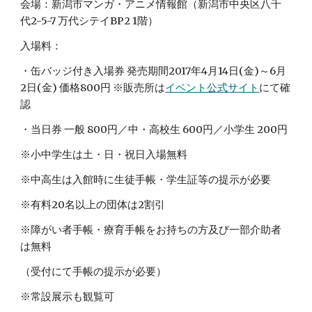
会場：新潟市マンガ・アニメ情報館（新潟市中央区八千
代2-5-7 万代シテイBP2 1階）
入場料：
・缶バッジ付き入場券 発売期間2017年4月14日(金)～6月
2日(金) 価格800円 ※販売所は
イベント公式サイト
にて確
認
・当日券 一般 800円／中・高校生 600円／小学生 200円
※小中学生は土・日・祝日入場無料
※中高生は入館時に生徒手帳・学生証等の提示が必要
※有料20名以上の団体は2割引
※障がい者手帳・療育手帳をお持ちの方及び一部介助者
は無料
（受付にて手帳の提示が必要）
※常設展示も観覧可