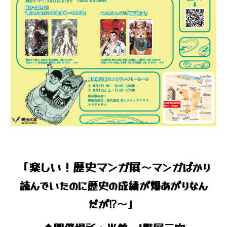
「
楽しい！歴史マンガ展
～マンガばかり
読んでいたのに歴史の成績が爆あがりなん
」
だが⁉～