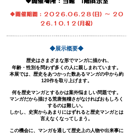
◆開催場所：当館 1階展示室
◆開催期間：２０２６.０
６
.２
８
(
日
) ～ ２０
２６.
１０
.１
２
(月祝)
◆展示概要◆
歴史はさまざまな形でマンガに描かれ、
年齢・性別を問わず多くの人に親しまれています。
本展では、歴史をあつかった数あるマンガの中から約
120作を取り上げます。
何を歴史マンガとするかは案外悩ましい問題です。
マンガだから描ける荒唐無稽さがなければおもしろく
するのは難しい。
しかし、史実からあまりにはずれると歴史マンガとは
言えなくなってしまう。
この機会に、マンガを通して歴史上の人物や出来事に