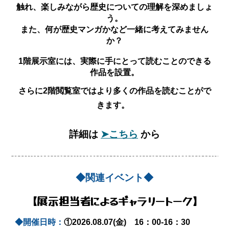
触れ、楽しみながら歴史についての理解を深めましょ
う。
また、何が歴史マンガかなど一緒に考えてみません
か？
1階展示室には、実際に手にとって読むことのできる
作品を設置。
さらに2階閲覧室ではより多くの作品を読むことがで
きます。
詳細は
➤こちら
から
◆関連イベント◆
【展示担当者による
ギャラリートーク
】
◆開催日時：
①2026.0
8
.
07
(
金
) 1
6
：
00
-1
6
：
3
0