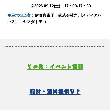
②
2026.0
9
.
12
(
土
) 1
7
：00-1
7
：30
◆展示
担当者
：
伊藤真由子（株式会社角川メディアハ
ウス）、ヤマダトモコ
その他：イベント情報
取材・資料提供など